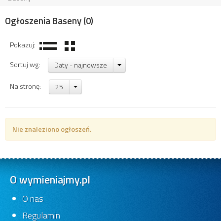
Ogłoszenia Baseny
(0)
Pokazuj:
Sortuj wg:
Daty - najnowsze
Na stronę:
25
Nie znaleziono ogłoszeń.
O wymieniajmy.pl
O nas
Regulamin