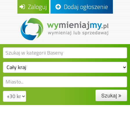
Zaloguj
Dodaj ogłoszenie
Szukaj