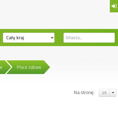
we
Place zabaw
Na stronę:
25