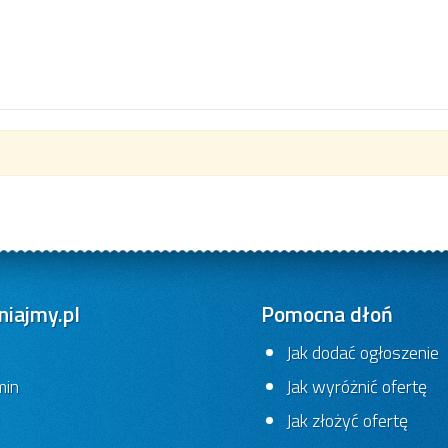
iajmy.pl
Pomocna dłoń
Jak dodać ogłoszenie
min
Jak wyróżnić ofertę
Jak złożyć ofertę