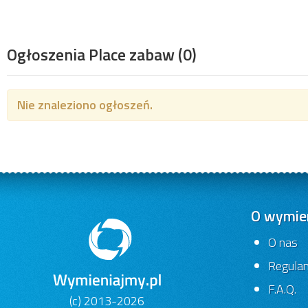
Ogłoszenia Place zabaw
(0)
Nie znaleziono ogłoszeń.
O wymien
O nas
Regula
F.A.Q.
(c) 2013-2026