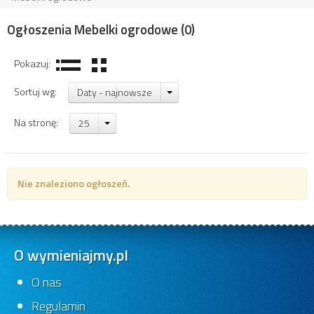
Ogłoszenia Mebelki ogrodowe
(0)
Pokazuj:
Sortuj wg:
Daty - najnowsze
Na stronę:
25
Nie znaleziono ogłoszeń.
O wymieniajmy.pl
O nas
Regulamin