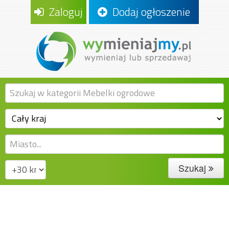
Zaloguj
Dodaj ogłoszenie
Szukaj