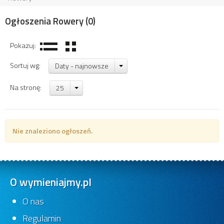
Ogłoszenia Rowery
(0)
Pokazuj:
Sortuj wg:
Daty - najnowsze
Na stronę:
25
Nie znaleziono ogłoszeń.
O wymieniajmy.pl
O nas
Regulamin