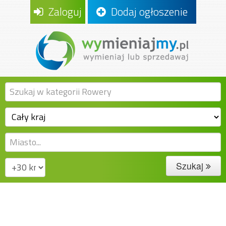
Zaloguj
Dodaj ogłoszenie
Szukaj