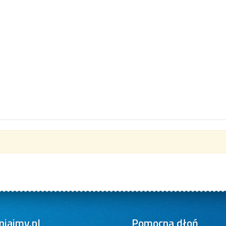
iajmy.pl
Pomocna dłoń