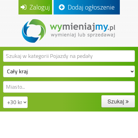
Zaloguj
Dodaj ogłoszenie
Szukaj