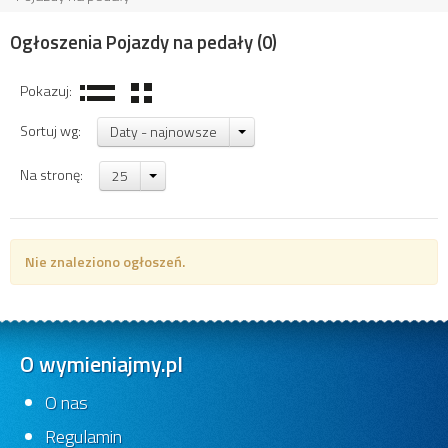
Ogłoszenia Pojazdy na pedały
(0)
Pokazuj:
Sortuj wg:
Daty - najnowsze
Na stronę:
25
Nie znaleziono ogłoszeń.
O wymieniajmy.pl
O nas
Regulamin