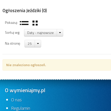
Ogłoszenia Jeździki
(0)
Pokazuj:
Sortuj wg:
Daty - najnowsze
Na stronę:
25
Nie znaleziono ogłoszeń.
O wymieniajmy.pl
O nas
Regulamin