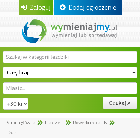
Zaloguj
Dodaj ogłoszenie
Szukaj
Strona główna
Dla dzieci
Rowerki i pojazdy
Jeździki