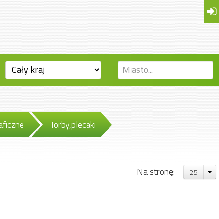
aficzne
Torby,plecaki
Na stronę:
25