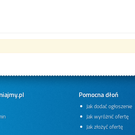
iajmy.pl
Pomocna dłoń
Jak dodać ogłoszenie
min
Jak wyróżnić ofertę
Jak złożyć ofertę