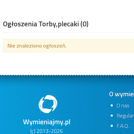
Ogłoszenia Torby,plecaki
(0)
Nie znaleziono ogłoszeń.
O wymien
O nas
Regula
F.A.Q.
(c) 2013-2026