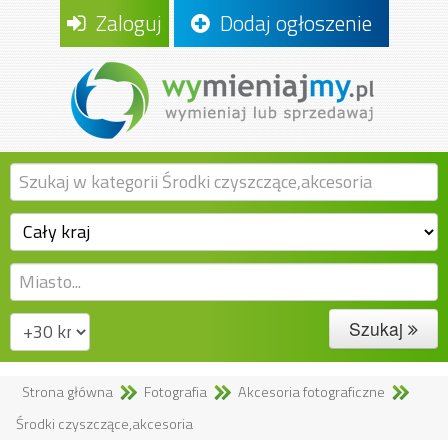
Zaloguj
Dodaj ogłoszenie
Szukaj
Strona główna
Fotografia
Akcesoria fotograficzne
Środki czyszczące,akcesoria