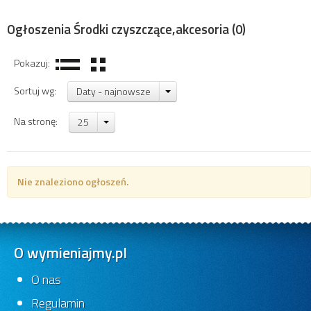
Ogłoszenia Środki czyszczące,akcesoria
(0)
Pokazuj:
Sortuj wg:
Daty - najnowsze
Na stronę:
25
Nie znaleziono ogłoszeń.
O wymieniajmy.pl
O nas
Regulamin