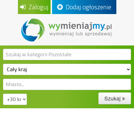
Zaloguj
Dodaj ogłoszenie
Szukaj