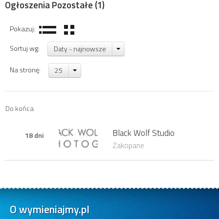
Ogłoszenia Pozostałe
(1)
Pokazuj:
Sortuj wg:
Daty - najnowsze
Na stronę:
25
Do końca
Black Wolf Studio
18 dni
Zakopane
O wymieniajmy.pl