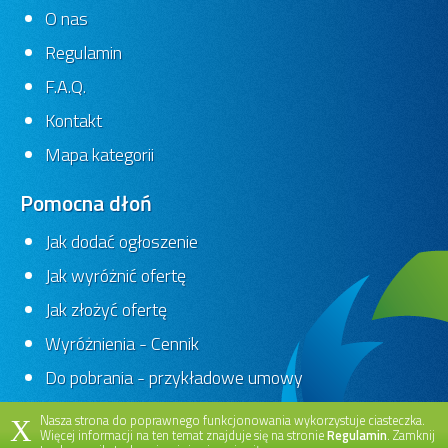
O nas
Regulamin
F.A.Q.
Kontakt
Mapa kategorii
Pomocna dłoń
Jak dodać ogłoszenie
Jak wyróżnić ofertę
Jak złożyć ofertę
Wyróżnienia - Cennik
Do pobrania - przykładowe umowy
Nasza strona do poprawnego funkcjonowania wykorzystuje ciasteczka.
X
Więcej informacji na ten temat znajduje się na stronie
Regulamin
. Zamknij