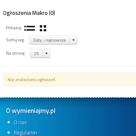
Ogłoszenia Makro
(0)
Pokazuj:
Sortuj wg:
Daty - najnowsze
Na stronę:
25
Nie znaleziono ogłoszeń.
O wymieniajmy.pl
O nas
Regulamin