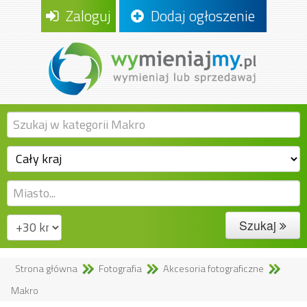
Zaloguj
Dodaj ogłoszenie
Szukaj
Strona główna
Fotografia
Akcesoria fotograficzne
Makro