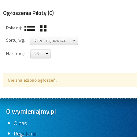
Ogłoszenia Piloty
(0)
Pokazuj:
Sortuj wg:
Daty - najnowsze
Na stronę:
25
Nie znaleziono ogłoszeń.
O wymieniajmy.pl
O nas
Regulamin