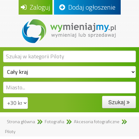
Zaloguj
Dodaj ogłoszenie
Szukaj
Strona główna
Fotografia
Akcesoria fotograficzne
Piloty