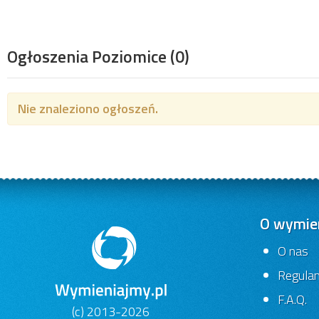
Ogłoszenia Poziomice
(0)
Nie znaleziono ogłoszeń.
O wymien
O nas
Regula
F.A.Q.
(c) 2013-2026