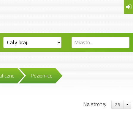
aficzne
Poziomice
Na stronę:
25