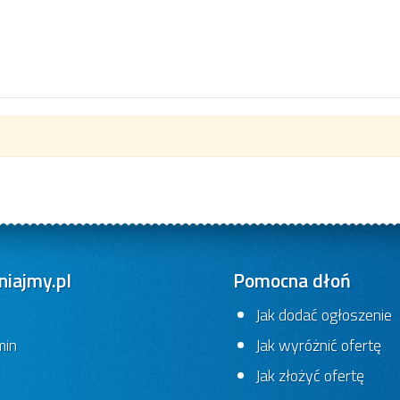
iajmy.pl
Pomocna dłoń
Jak dodać ogłoszenie
min
Jak wyróżnić ofertę
Jak złożyć ofertę