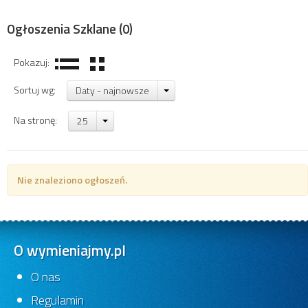
Ogłoszenia Szklane
(0)
Pokazuj:
Sortuj wg:
Daty - najnowsze
Na stronę:
25
Nie znaleziono ogłoszeń.
O wymieniajmy.pl
O nas
Regulamin