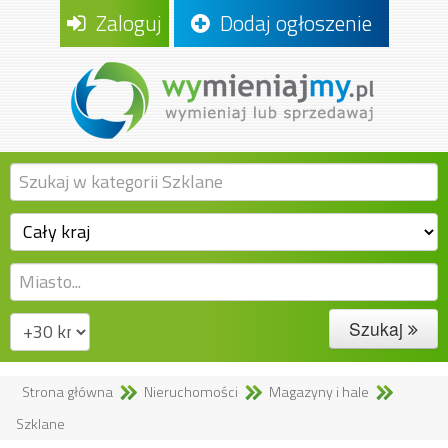
Zaloguj
Dodaj ogłoszenie
Szukaj
Strona główna
Nieruchomości
Magazyny i hale
Szklane