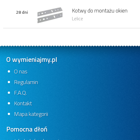
Kotwy do montażu okien
28 dni
Lelice
O wymieniajmy.pl
O nas
Regulamin
F.A.Q.
Kontakt
Mapa kategorii
Pomocna dłoń