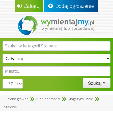
Zaloguj
Dodaj ogłoszenie
Szukaj
Strona główna
Nieruchomości
Magazyny i hale
Stalowe