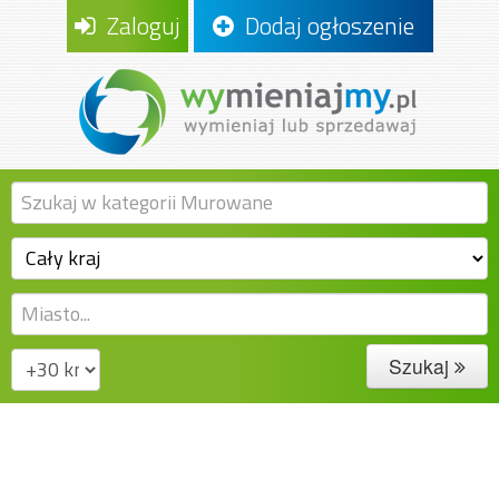
Zaloguj
Dodaj ogłoszenie
Szukaj