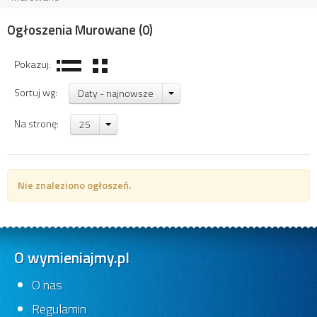
Ogłoszenia Murowane
(0)
Pokazuj:
Sortuj wg:
Daty - najnowsze
Na stronę:
25
Nie znaleziono ogłoszeń.
O wymieniajmy.pl
O nas
Regulamin