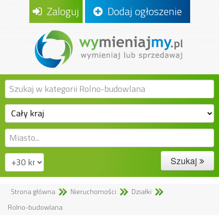
Zaloguj
Dodaj ogłoszenie
Szukaj
Strona główna
Nieruchomości
Działki
Rolno-budowlana