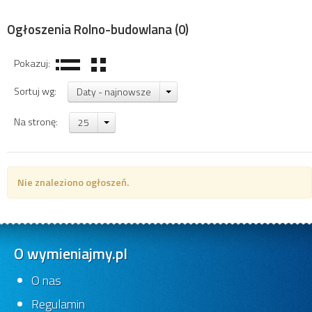
Ogłoszenia Rolno-budowlana
(0)
Pokazuj:
Sortuj wg:
Daty - najnowsze
Na stronę:
25
Nie znaleziono ogłoszeń.
O wymieniajmy.pl
O nas
Regulamin