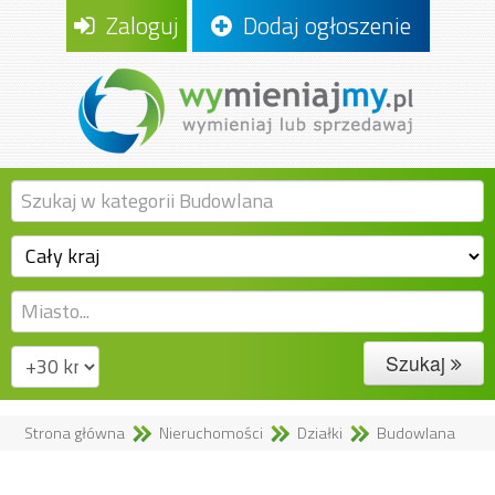
Zaloguj
Dodaj ogłoszenie
Szukaj
Strona główna
Nieruchomości
Działki
Budowlana