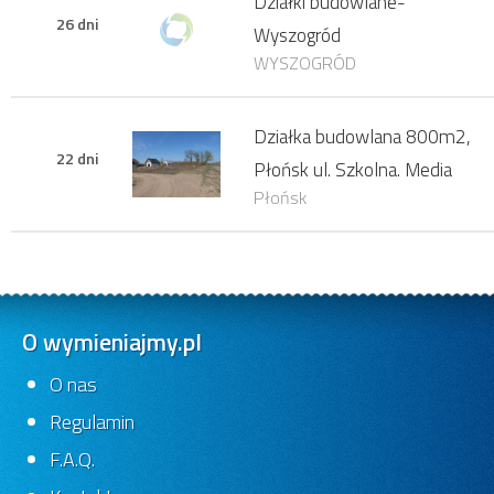
Działki budowlane-
26 dni
Wyszogród
WYSZOGRÓD
Działka budowlana 800m2,
22 dni
Płońsk ul. Szkolna. Media
Płońsk
O wymieniajmy.pl
O nas
Regulamin
F.A.Q.