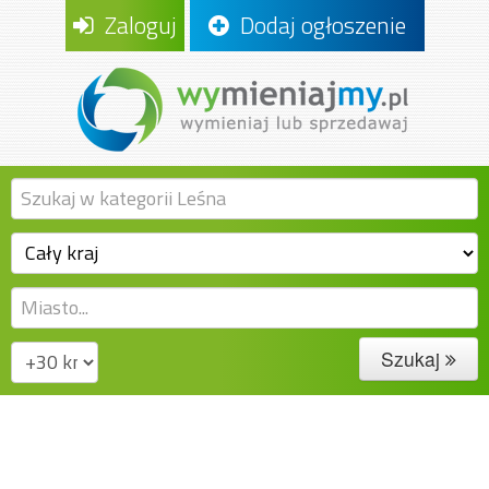
Zaloguj
Dodaj ogłoszenie
Szukaj