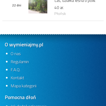
Las, działka leśna o pow.
22 dni
40 ar.
Płońsk
O wymieniajmy.pl
O nas
Regulamin
F.A.Q.
Kontakt
Mapa kategorii
Pomocna dłoń