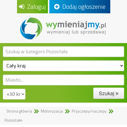
Zaloguj
Dodaj ogłoszenie
Szukaj
Strona główna
Motoryzacja
Przyczepy/naczepy
Pozostałe