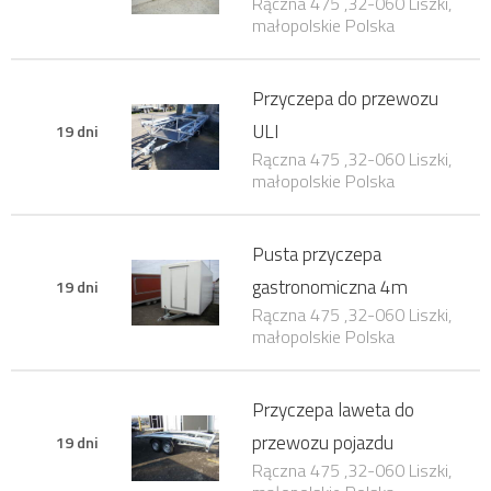
Rączna 475 ,32-060 Liszki,
małopolskie Polska
Przyczepa do przewozu
ULI
19 dni
Rączna 475 ,32-060 Liszki,
małopolskie Polska
Pusta przyczepa
gastronomiczna 4m
19 dni
Rączna 475 ,32-060 Liszki,
małopolskie Polska
Przyczepa laweta do
przewozu pojazdu
19 dni
Rączna 475 ,32-060 Liszki,