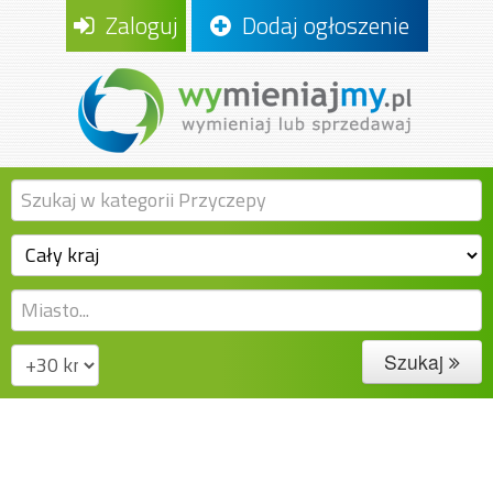
Zaloguj
Dodaj ogłoszenie
Szukaj