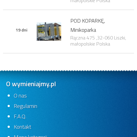
małopolskie Polska
POD KOPARKĘ,
Minikoparka
19 dni
Rączna 475 ,32-060 Liszki,
małopolskie Polska
O wymieniajmy.pl
O nas
Regulamin
F.A.Q.
Kontakt