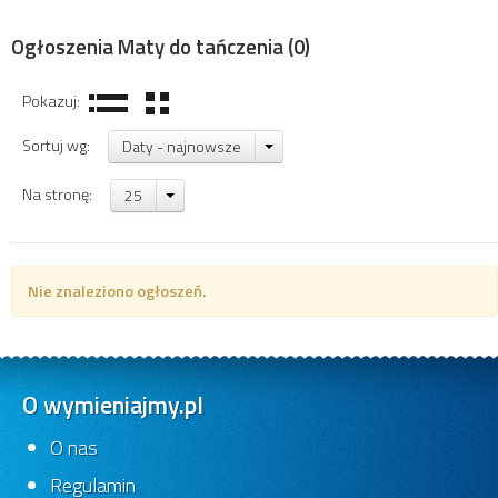
Ogłoszenia Maty do tańczenia
(0)
Pokazuj:
Sortuj wg:
Daty - najnowsze
Na stronę:
25
Nie znaleziono ogłoszeń.
O wymieniajmy.pl
O nas
Regulamin