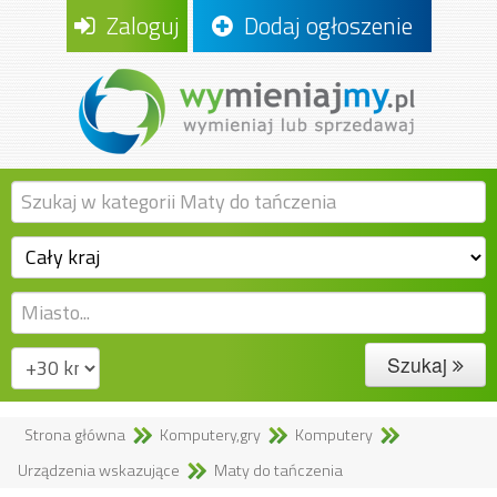
Zaloguj
Dodaj ogłoszenie
Szukaj
Strona główna
Komputery,gry
Komputery
Urządzenia wskazujące
Maty do tańczenia