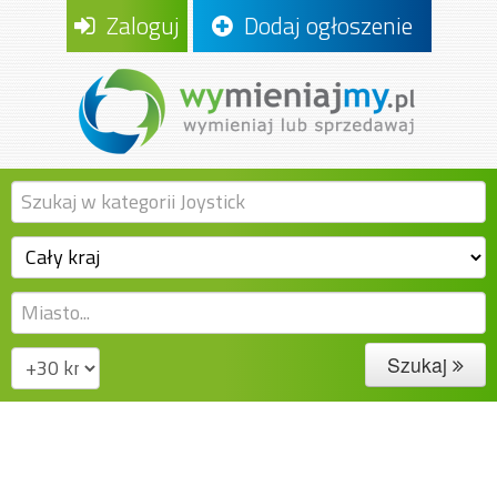
Zaloguj
Dodaj ogłoszenie
Szukaj