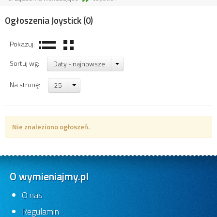
Ogłoszenia Joystick
(0)
Pokazuj:
Sortuj wg:
Daty - najnowsze
Na stronę:
25
Nie znaleziono ogłoszeń.
O wymieniajmy.pl
O nas
Regulamin