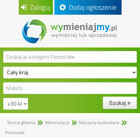
Zaloguj
Dodaj ogłoszenie
Szukaj
Strona główna
Motoryzacja
Maszyny budowlane
Pozostałe