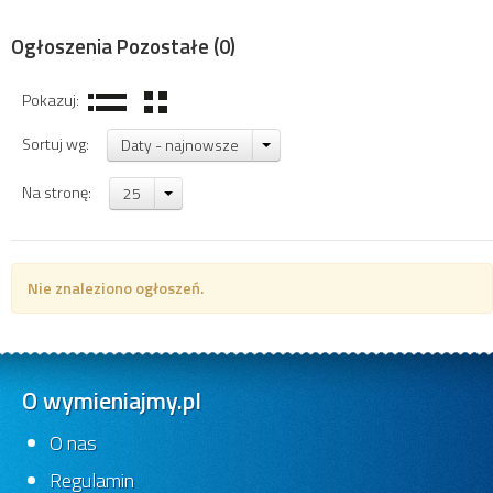
Ogłoszenia Pozostałe
(0)
Pokazuj:
Sortuj wg:
Daty - najnowsze
Na stronę:
25
Nie znaleziono ogłoszeń.
O wymieniajmy.pl
O nas
Regulamin