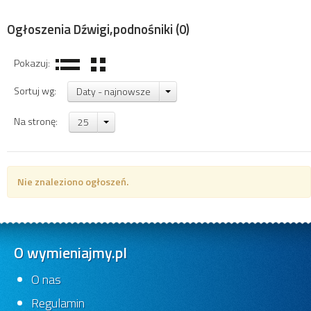
Ogłoszenia Dźwigi,podnośniki
(0)
Pokazuj:
Sortuj wg:
Daty - najnowsze
Na stronę:
25
Nie znaleziono ogłoszeń.
O wymieniajmy.pl
O nas
Regulamin