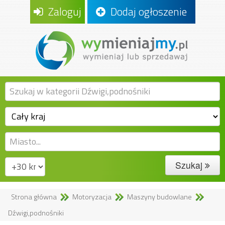
Zaloguj
Dodaj ogłoszenie
Szukaj
Strona główna
Motoryzacja
Maszyny budowlane
Dźwigi,podnośniki