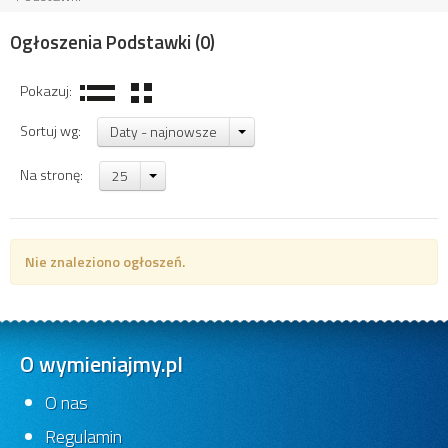
Ogłoszenia Podstawki
(0)
Pokazuj:
Sortuj wg:
Daty - najnowsze
Na stronę:
25
Nie znaleziono ogłoszeń.
O wymieniajmy.pl
O nas
Regulamin