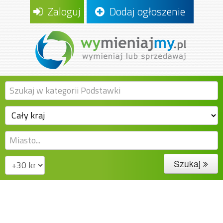
Zaloguj
Dodaj ogłoszenie
Szukaj