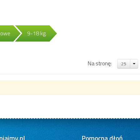
odowe
9-18 kg.
Na stronę:
25
iajmy.pl
Pomocna dłoń