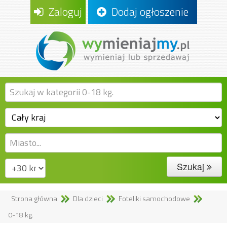
Zaloguj
Dodaj ogłoszenie
Szukaj
Strona główna
Dla dzieci
Foteliki samochodowe
0-18 kg.