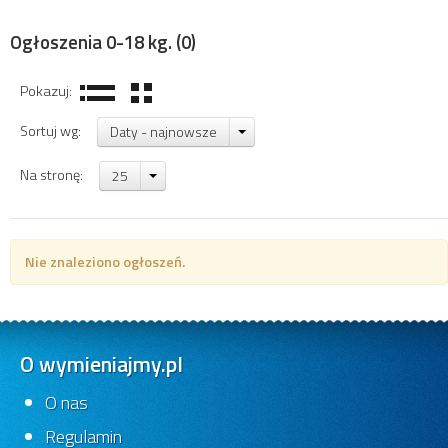
Ogłoszenia 0-18 kg.
(0)
Pokazuj:
Sortuj wg:
Daty - najnowsze
Na stronę:
25
Nie znaleziono ogłoszeń.
O wymieniajmy.pl
O nas
Regulamin