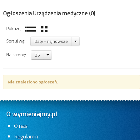
Ogłoszenia Urządzenia medyczne
(0)
Pokazuj:
Sortuj wg:
Daty - najnowsze
Na stronę:
25
Nie znaleziono ogłoszeń.
O wymieniajmy.pl
O nas
Regulamin