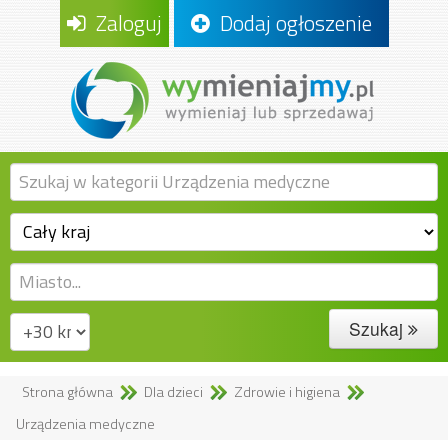
Zaloguj
Dodaj ogłoszenie
Szukaj
Strona główna
Dla dzieci
Zdrowie i higiena
Urządzenia medyczne