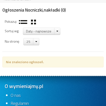
Ogłoszenia Nocniczki,nakładki
(0)
Pokazuj:
Sortuj wg:
Daty - najnowsze
Na stronę:
25
Nie znaleziono ogłoszeń.
O wymieniajmy.pl
O nas
Regulamin