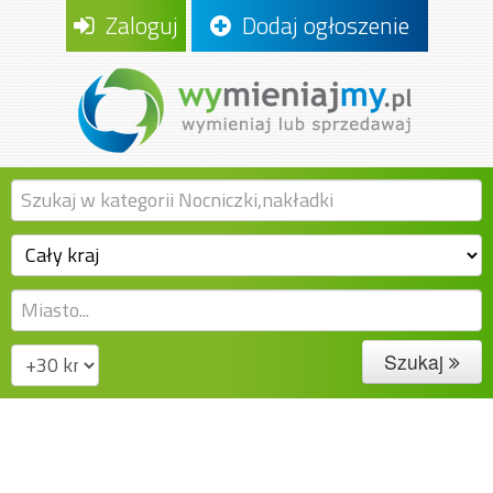
Zaloguj
Dodaj ogłoszenie
Szukaj