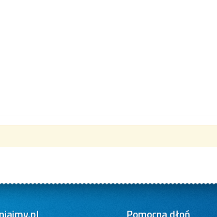
iajmy.pl
Pomocna dłoń