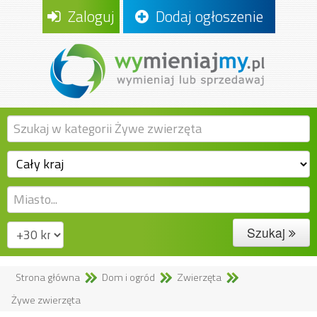
Zaloguj
Dodaj ogłoszenie
Szukaj
Strona główna
Dom i ogród
Zwierzęta
Żywe zwierzęta