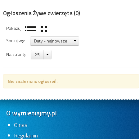
Ogłoszenia Żywe zwierzęta
(0)
Pokazuj:
Sortuj wg:
Daty - najnowsze
Na stronę:
25
Nie znaleziono ogłoszeń.
O wymieniajmy.pl
O nas
Regulamin