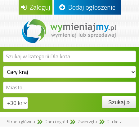
Zaloguj
Dodaj ogłoszenie
Szukaj
Strona główna
Dom i ogród
Zwierzęta
Dla kota