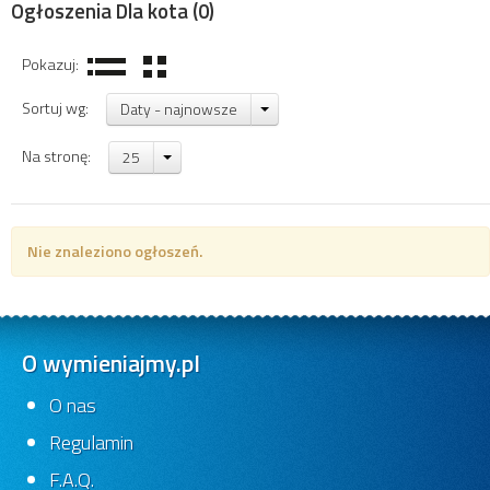
Ogłoszenia Dla kota
(0)
Pokazuj:
Sortuj wg:
Daty - najnowsze
Na stronę:
25
Nie znaleziono ogłoszeń.
O wymieniajmy.pl
O nas
Regulamin
F.A.Q.