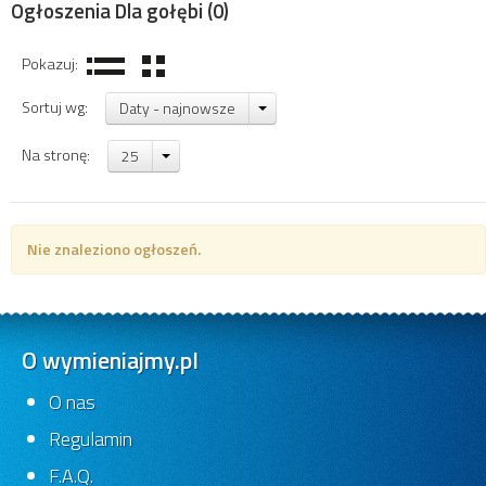
Ogłoszenia Dla gołębi
(0)
Pokazuj:
Sortuj wg:
Daty - najnowsze
Na stronę:
25
Nie znaleziono ogłoszeń.
O wymieniajmy.pl
O nas
Regulamin
F.A.Q.