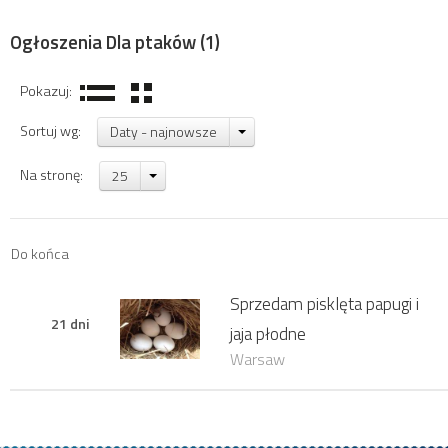
Ogłoszenia Dla ptaków
(1)
Pokazuj:
Sortuj wg:
Daty - najnowsze
Na stronę:
25
Do końca
Sprzedam pisklęta papugi i
21 dni
jaja płodne
Warsaw