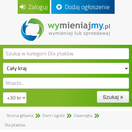
Zaloguj
Dodaj ogłoszenie
Szukaj
Strona główna
Dom i ogród
Zwierzęta
Dla ptaków