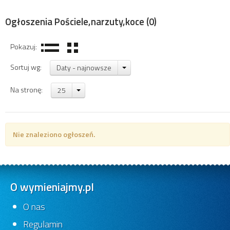
Ogłoszenia Pościele,narzuty,koce
(0)
Pokazuj:
Sortuj wg:
Daty - najnowsze
Na stronę:
25
Nie znaleziono ogłoszeń.
O wymieniajmy.pl
O nas
Regulamin