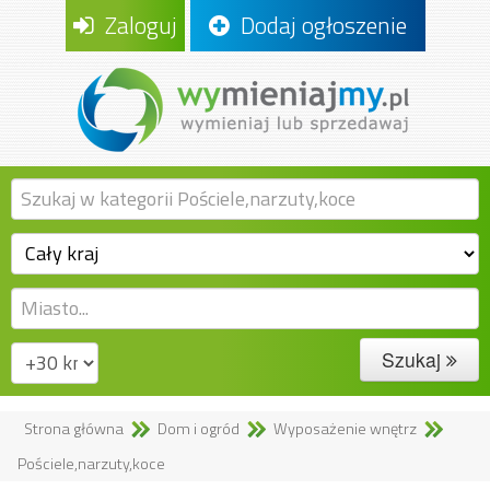
Zaloguj
Dodaj ogłoszenie
Szukaj
Strona główna
Dom i ogród
Wyposażenie wnętrz
Pościele,narzuty,koce