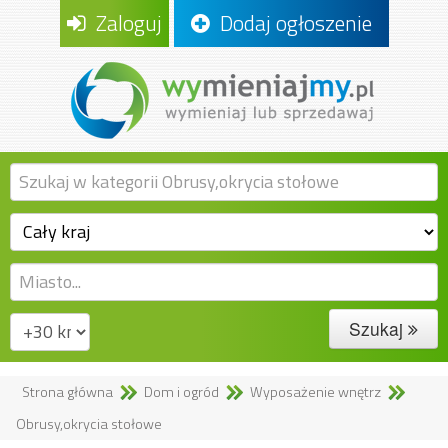
Zaloguj
Dodaj ogłoszenie
Szukaj
Strona główna
Dom i ogród
Wyposażenie wnętrz
Obrusy,okrycia stołowe