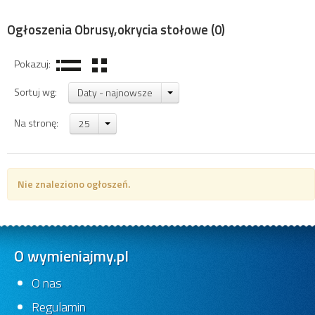
Ogłoszenia Obrusy,okrycia stołowe
(0)
Pokazuj:
Sortuj wg:
Daty - najnowsze
Na stronę:
25
Nie znaleziono ogłoszeń.
O wymieniajmy.pl
O nas
Regulamin