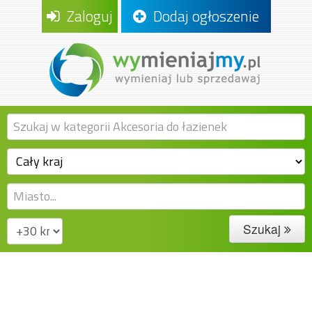
Zaloguj
Dodaj ogłoszenie
Szukaj