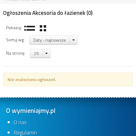
Ogłoszenia Akcesoria do łazienek
(0)
Pokazuj:
Sortuj wg:
Daty - najnowsze
Na stronę:
25
Nie znaleziono ogłoszeń.
O wymieniajmy.pl
O nas
Regulamin