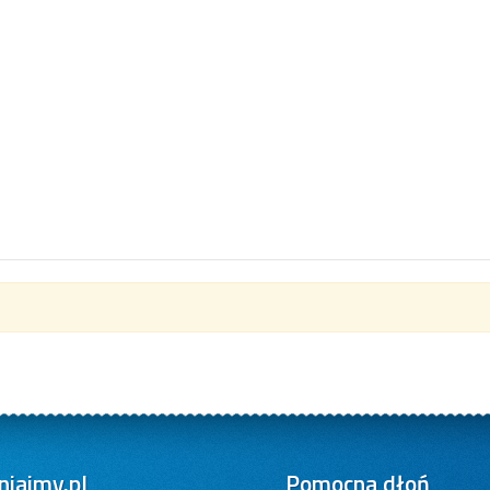
iajmy.pl
Pomocna dłoń