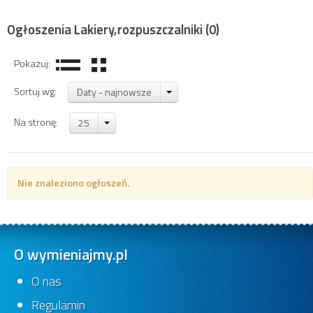
Ogłoszenia Lakiery,rozpuszczalniki
(0)
Pokazuj:
Sortuj wg:
Daty - najnowsze
Na stronę:
25
Nie znaleziono ogłoszeń.
O wymieniajmy.pl
O nas
Regulamin