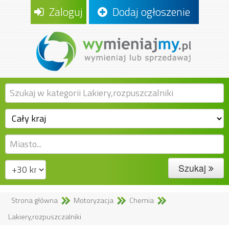
Zaloguj
Dodaj ogłoszenie
Szukaj
Strona główna
Motoryzacja
Chemia
Lakiery,rozpuszczalniki