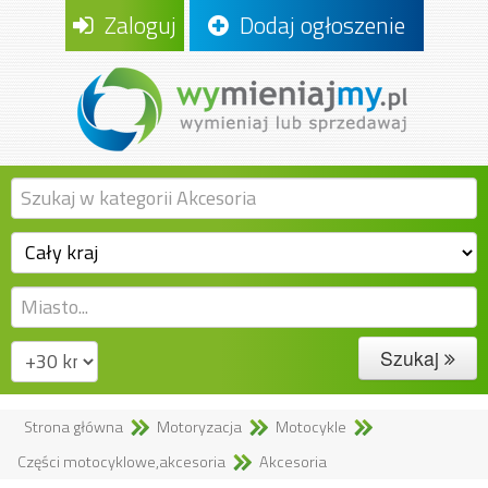
Zaloguj
Dodaj ogłoszenie
Szukaj
Strona główna
Motoryzacja
Motocykle
Części motocyklowe,akcesoria
Akcesoria