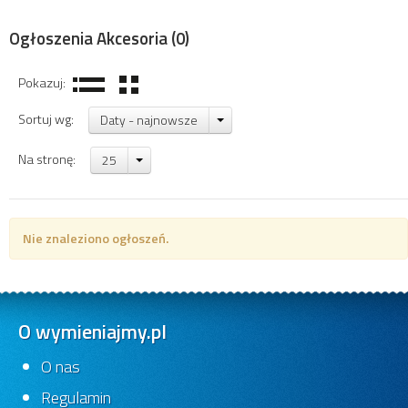
Ogłoszenia Akcesoria
(0)
Pokazuj:
Sortuj wg:
Daty - najnowsze
Na stronę:
25
Nie znaleziono ogłoszeń.
O wymieniajmy.pl
O nas
Regulamin