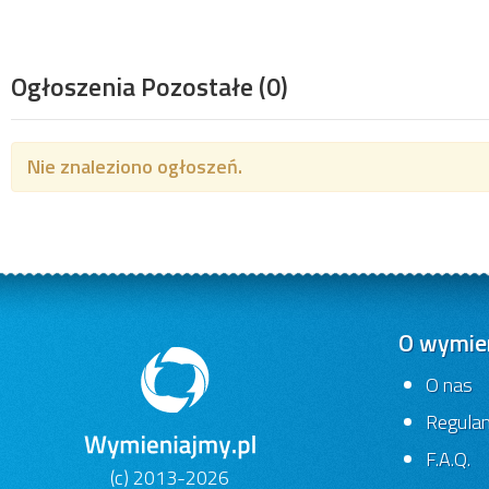
Ogłoszenia Pozostałe
(0)
Nie znaleziono ogłoszeń.
O wymien
O nas
Regula
F.A.Q.
(c) 2013-2026