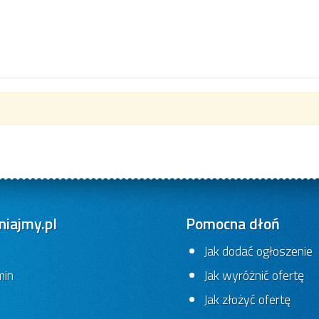
iajmy.pl
Pomocna dłoń
Jak dodać ogłoszenie
min
Jak wyróżnić ofertę
Jak złożyć ofertę