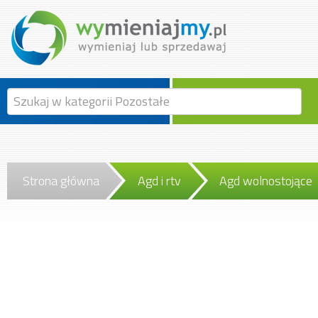
Strona główna
Agd i rtv
Agd wolnostojące