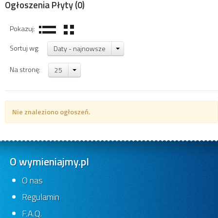
Ogłoszenia Płyty
(0)
Pokazuj:
Sortuj wg:
Daty - najnowsze
Na stronę:
25
Nie znaleziono ogłoszeń.
O wymieniajmy.pl
O nas
Regulamin
F.A.Q.