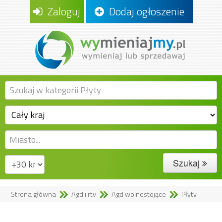
Zaloguj
Dodaj ogłoszenie
Szukaj
Strona główna
Agd i rtv
Agd wolnostojące
Płyty