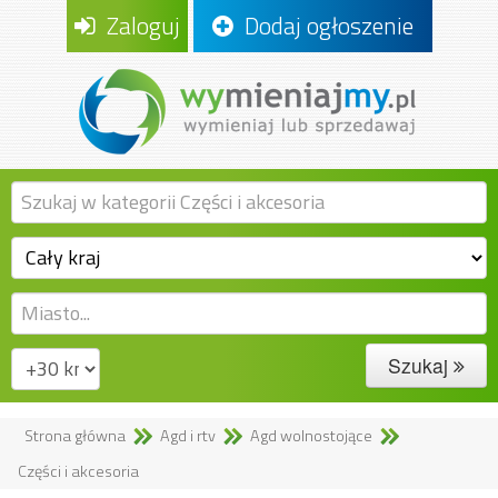
Zaloguj
Dodaj ogłoszenie
Szukaj
Strona główna
Agd i rtv
Agd wolnostojące
Części i akcesoria