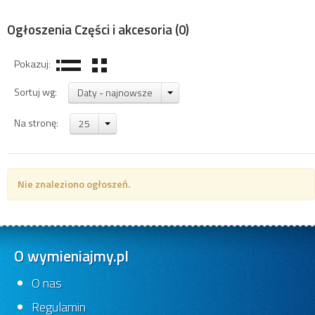
Ogłoszenia Części i akcesoria
(0)
Pokazuj:
Sortuj wg:
Daty - najnowsze
Na stronę:
25
Nie znaleziono ogłoszeń.
O wymieniajmy.pl
O nas
Regulamin