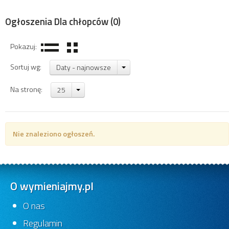
Ogłoszenia Dla chłopców
(0)
Pokazuj:
Sortuj wg:
Daty - najnowsze
Na stronę:
25
Nie znaleziono ogłoszeń.
O wymieniajmy.pl
O nas
Regulamin