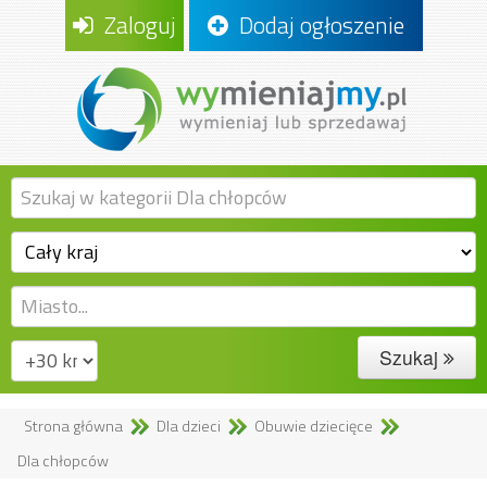
Zaloguj
Dodaj ogłoszenie
Szukaj
Strona główna
Dla dzieci
Obuwie dziecięce
Dla chłopców