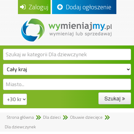
Zaloguj
Dodaj ogłoszenie
Szukaj
Strona główna
Dla dzieci
Obuwie dziecięce
Dla dziewczynek