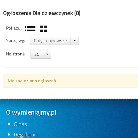
Ogłoszenia Dla dziewczynek
(0)
Pokazuj:
Sortuj wg:
Daty - najnowsze
Na stronę:
25
Nie znaleziono ogłoszeń.
O wymieniajmy.pl
O nas
Regulamin