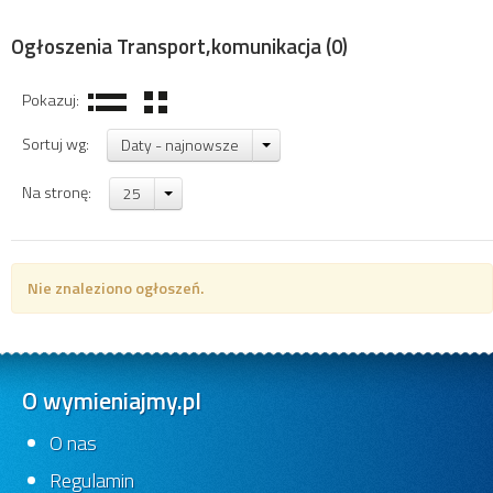
Ogłoszenia Transport,komunikacja
(0)
Pokazuj:
Sortuj wg:
Daty - najnowsze
Na stronę:
25
Nie znaleziono ogłoszeń.
O wymieniajmy.pl
O nas
Regulamin