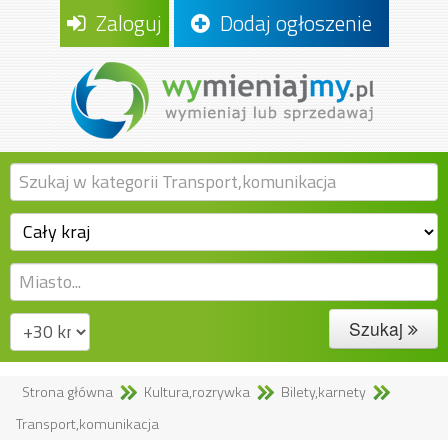
Zaloguj
Dodaj ogłoszenie
Szukaj
Strona główna
Kultura,rozrywka
Bilety,karnety
Transport,komunikacja