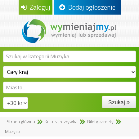
Zaloguj
Dodaj ogłoszenie
Szukaj
Strona główna
Kultura,rozrywka
Bilety,karnety
Muzyka