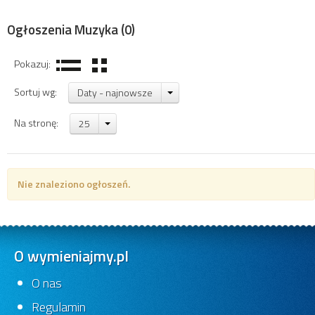
Ogłoszenia Muzyka
(0)
Pokazuj:
Sortuj wg:
Daty - najnowsze
Na stronę:
25
Nie znaleziono ogłoszeń.
O wymieniajmy.pl
O nas
Regulamin