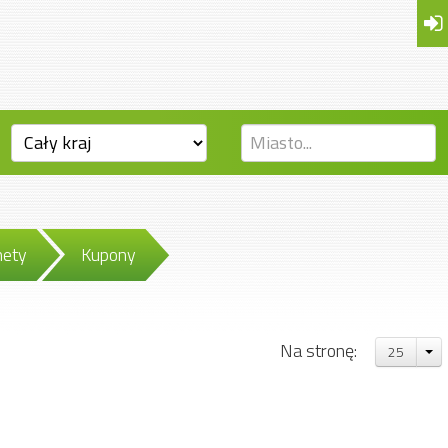
nety
Kupony
Na stronę:
25