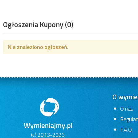
Ogłoszenia Kupony
(0)
Nie znaleziono ogłoszeń.
O wymien
O nas
Regula
F.A.Q.
(c) 2013-2026