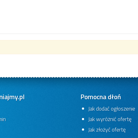
iajmy.pl
Pomocna dłoń
Jak dodać ogłoszenie
min
Jak wyróżnić ofertę
Jak złożyć ofertę