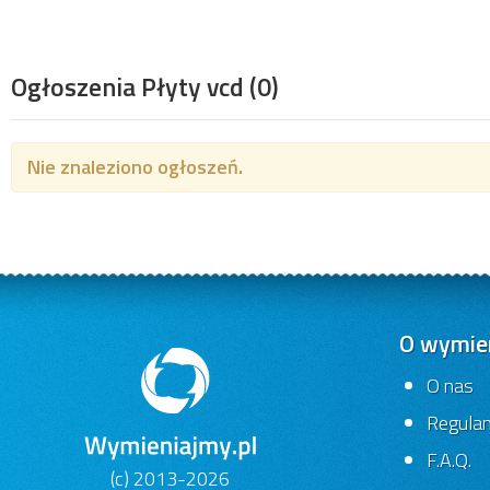
Ogłoszenia Płyty vcd
(0)
Nie znaleziono ogłoszeń.
O wymien
O nas
Regula
F.A.Q.
(c) 2013-2026