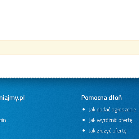
iajmy.pl
Pomocna dłoń
Jak dodać ogłoszenie
min
Jak wyróżnić ofertę
Jak złożyć ofertę