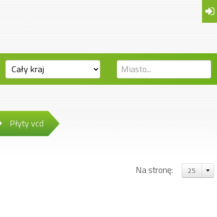
Płyty vcd
Na stronę:
25